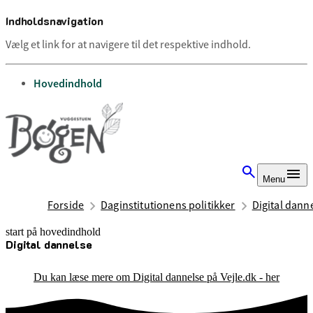
Indholdsnavigation
Vælg et link for at navigere til det respektive indhold.
gå til
Hovedindhold
Menu
Forside
Daginstitutionens politikker
Digital dann
start på hovedindhold
Digital dannelse
senest opdateret 13. august 2025
Du kan læse mere om Digital dannelse på Vejle.dk - her